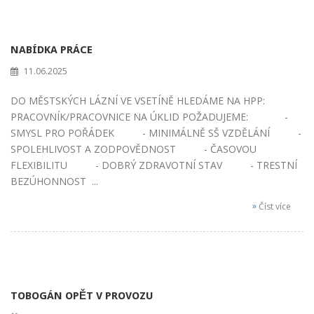
NABÍDKA PRÁCE
11.06.2025
DO MĚSTSKÝCH LÁZNÍ VE VSETÍNĚ HLEDÁME NA HPP:
PRACOVNÍK/PRACOVNICE NA ÚKLID POŽADUJEME: -
SMYSL PRO POŘÁDEK - MINIMÁLNĚ SŠ VZDĚLÁNÍ -
SPOLEHLIVOST A ZODPOVĚDNOST - ČASOVOU
FLEXIBILITU - DOBRÝ ZDRAVOTNÍ STAV - TRESTNÍ
BEZÚHONNOST ...
»
Číst více
TOBOGÁN OPĚT V PROVOZU