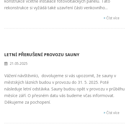
konstrukce včetně instalace fotovoltaických panelů. Tato
rekonstrukce si vyžádá také uzavření části venkovního...
»
Číst více
LETNÍ PŘERUŠENÍ PROVOZU SAUNY
21.05.2025
Vážení návštěvníci, dovolujeme si vás upozornit, že sauny v
městských lázních budou v provozu do 31. 5. 2025. Poté
následuje letní odstávka. Sauny budou opět v provozu v průběhu
měsíce září. O přesném datu vás budeme včas informovat.
Děkujeme za pochopení.
»
Číst více