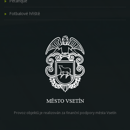
Pétanque
Fotbalové hřiště
Provoz objektů je realizován za finanční podpory města Vsetín