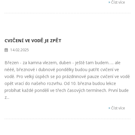
»
Číst více
CVIČENÍ VE VODĚ JE ZPĚT
14.02.2025
Březen - za kamna vlezem, duben - ještě tam budem….. ale
nééé, březnové i dubnové pondělky budou patřit cvičení ve
vodě. Pro velký úspěch se po prázdninové pauze cvičení ve vodě
opět vrací do našeho rozvrhu. Od 10. března budou lekce
probíhat každé pondělí ve třech časových termínech. První bude
z...
»
Číst více