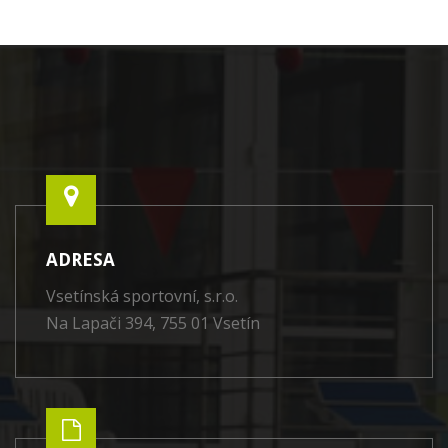
ADRESA
Vsetínská sportovní, s.r.o.
Na Lapači 394, 755 01 Vsetín