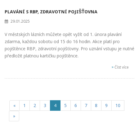
PLAVÁNÍ S RBP, ZDRAVOTNÍ POJIŠŤOVNA
29.01.2025
V městských lázních můžete opět vyžít od 1. února plavání
zdarma, každou sobotu od 15 do 16 hodin. Akce platí pro
pojištěnce RBP, zdravotní pojišťovny. Pro uznání vstupu je nutné
předložit platnou kartičku pojištěnce.
»
Číst více
«
1
2
3
4
5
6
7
8
9
10
»