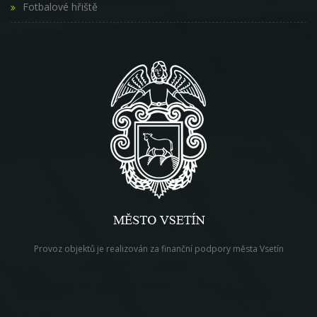
Fotbalové hřiště
Provoz objektů je realizován za finanční podpory města Vsetín