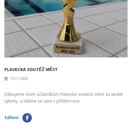
PLAVECKÁ SOUTĚŽ MĚST
10.11.2025
Děkujeme všem účástníkům Plavecké soutěže měst za skvělé
výkony, a těšíme se zase v příštím roce.
Sdílení: