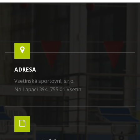
ADRESA
Vsetínská sportovní, s.r.o.
Na Lapači 394, 755 01 Vsetín