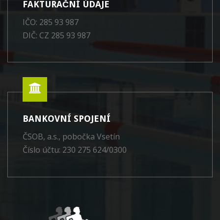
FAKTURAČNÍ ÚDAJE
IČO: 285 93 987
DIČ: CZ 285 93 987
BANKOVNÍ SPOJENÍ
ČSOB, a.s., pobočka Vsetín
Číslo účtu: 230 275 624/0300