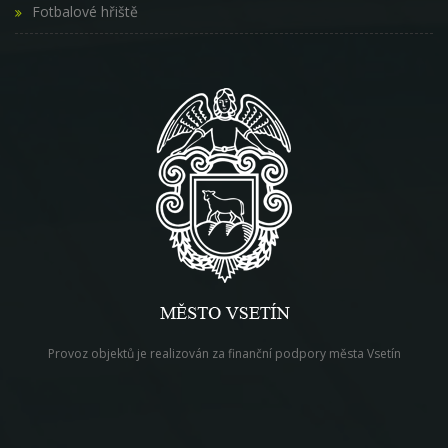
Fotbalové hřiště
Provoz objektů je realizován za finanční podpory města Vsetín