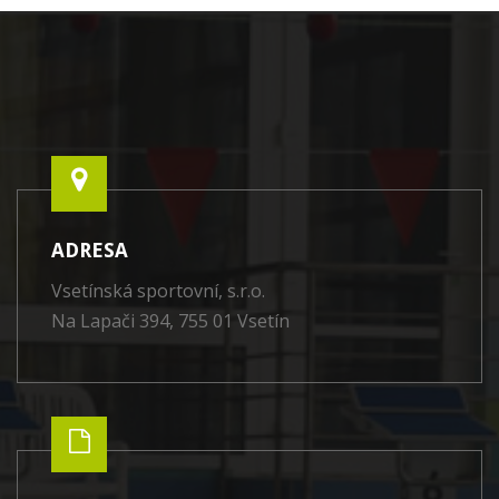
ADRESA
Vsetínská sportovní, s.r.o.
Na Lapači 394, 755 01 Vsetín