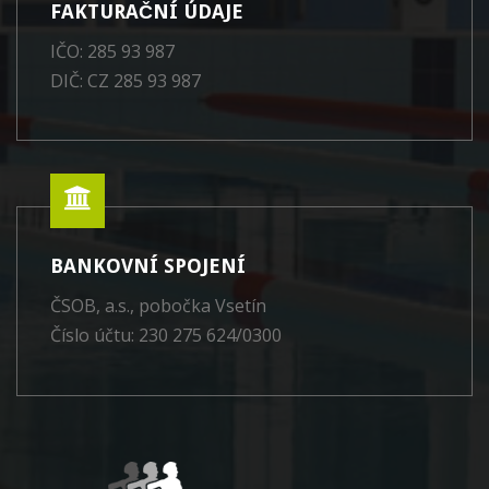
FAKTURAČNÍ ÚDAJE
IČO: 285 93 987
DIČ: CZ 285 93 987
BANKOVNÍ SPOJENÍ
ČSOB, a.s., pobočka Vsetín
Číslo účtu: 230 275 624/0300