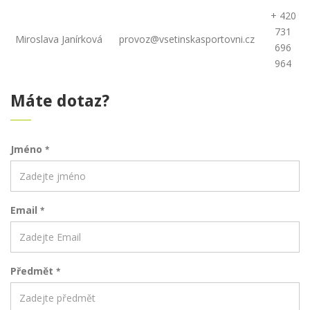
+ 420
731
Miroslava Janírková
provoz@vsetinskasportovni.cz
696
964
Máte dotaz?
Jméno
*
Email
*
Předmět
*