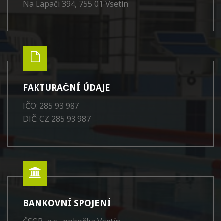
Na Lapači 394, 755 01 Vsetín
FAKTURAČNÍ ÚDAJE
IČO: 285 93 987
DIČ: CZ 285 93 987
BANKOVNÍ SPOJENÍ
ČSOB, a.s., pobočka Vsetín