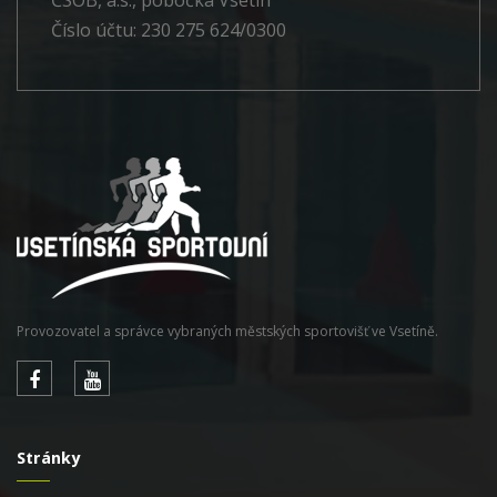
Číslo účtu: 230 275 624/0300
Provozovatel a správce vybraných městských sportovišť ve Vsetíně.
Stránky