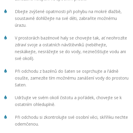
Dbejte zvýšené opatrnosti při pohybu na mokré dlažbě,
soustavně dohlížejte na své děti, zabraňte možnému
úrazu.
V prostorách bazénové haly se chovejte tak, ať neohrozíte
zdraví svoje a ostatních návštěvníků (neběhejte,
neskákejte, nesrážejte se do vody, neznečišťujte vodu ani
své okolí).
Při odchodu z bazénů do šaten se osprchujte a řádně
osušte, zamezíte tím možnému zanášení vody do prostoru
šaten.
Udržujte ve svém okolí čistotu a pořádek, chovejte se k
ostatním ohleduplně.
Při odchodu si zkontrolujte své osobní věci, skříňku nechte
odemčenou.