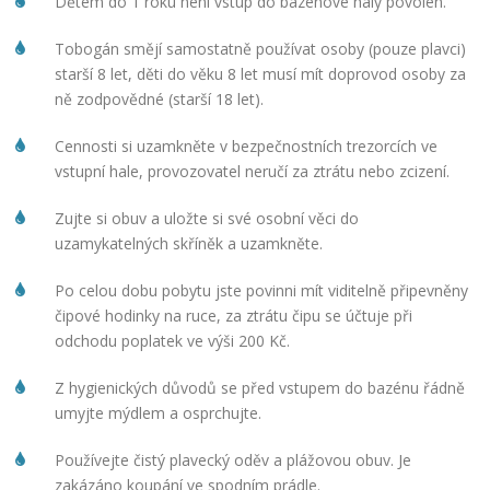
Dětem do 1 roku není vstup do bazénové haly povolen.
Tobogán smějí samostatně používat osoby (pouze plavci)
starší 8 let, děti do věku 8 let musí mít doprovod osoby za
ně zodpovědné (starší 18 let).
Cennosti si uzamkněte v bezpečnostních trezorcích ve
vstupní hale, provozovatel neručí za ztrátu nebo zcizení.
Zujte si obuv a uložte si své osobní věci do
uzamykatelných skříněk a uzamkněte.
Po celou dobu pobytu jste povinni mít viditelně připevněny
čipové hodinky na ruce, za ztrátu čipu se účtuje při
odchodu poplatek ve výši 200 Kč.
Z hygienických důvodů se před vstupem do bazénu řádně
umyjte mýdlem a osprchujte.
Používejte čistý plavecký oděv a plážovou obuv. Je
zakázáno koupání ve spodním prádle.