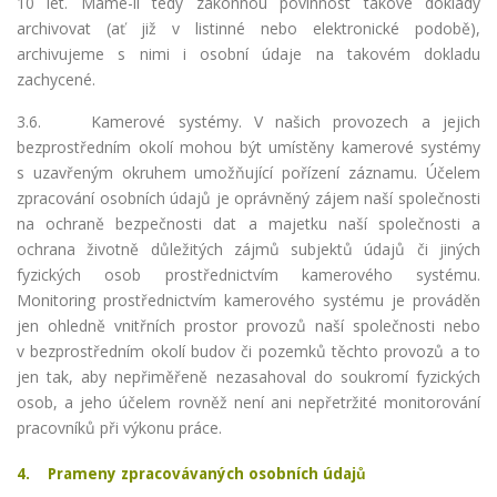
10 let. Máme-li tedy zákonnou povinnost takové doklady
archivovat (ať již v listinné nebo elektronické podobě),
archivujeme s nimi i osobní údaje na takovém dokladu
zachycené.
3.6. Kamerové systémy. V našich provozech a jejich
bezprostředním okolí mohou být umístěny kamerové systémy
s uzavřeným okruhem umožňující pořízení záznamu. Účelem
zpracování osobních údajů je oprávněný zájem naší společnosti
na ochraně bezpečnosti dat a majetku naší společnosti a
ochrana životně důležitých zájmů subjektů údajů či jiných
fyzických osob prostřednictvím kamerového systému.
Monitoring prostřednictvím kamerového systému je prováděn
jen ohledně vnitřních prostor provozů naší společnosti nebo
v bezprostředním okolí budov či pozemků těchto provozů a to
jen tak, aby nepřiměřeně nezasahoval do soukromí fyzických
osob, a jeho účelem rovněž není ani nepřetržité monitorování
pracovníků při výkonu práce.
4. Prameny zpracovávaných osobních údajů