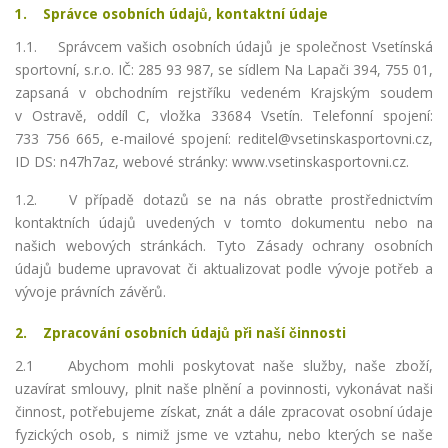
1. Správce osobních údajů, kontaktní údaje
1.1. Správcem vašich osobních údajů je společnost Vsetínská
sportovní, s.r.o. IČ: 285 93 987, se sídlem Na Lapači 394, 755 01,
zapsaná v obchodním rejstříku vedeném Krajským soudem
v Ostravě, oddíl C, vložka 33684 Vsetín. Telefonní spojení:
733 756 665, e-mailové spojení: reditel@vsetinskasportovni.cz,
ID DS: n47h7az, webové stránky: www.vsetinskasportovni.cz.
1.2. V případě dotazů se na nás obraťte prostřednictvím
kontaktních údajů uvedených v tomto dokumentu nebo na
našich webových stránkách. Tyto Zásady ochrany osobních
údajů budeme upravovat či aktualizovat podle vývoje potřeb a
vývoje právních závěrů.
2. Zpracování osobních údajů při naší činnosti
2.1 Abychom mohli poskytovat naše služby, naše zboží,
uzavírat smlouvy, plnit naše plnění a povinnosti, vykonávat naši
činnost, potřebujeme získat, znát a dále zpracovat osobní údaje
fyzických osob, s nimiž jsme ve vztahu, nebo kterých se naše