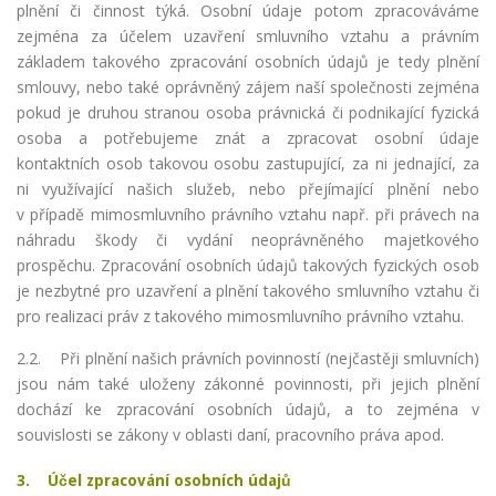
plnění či činnost týká. Osobní údaje potom zpracováváme
zejména za účelem uzavření smluvního vztahu a právním
základem takového zpracování osobních údajů je tedy plnění
smlouvy, nebo také oprávněný zájem naší společnosti zejména
pokud je druhou stranou osoba právnická či podnikající fyzická
osoba a potřebujeme znát a zpracovat osobní údaje
kontaktních osob takovou osobu zastupující, za ni jednající, za
ni využívající našich služeb, nebo přejímající plnění nebo
v případě mimosmluvního právního vztahu např. při právech na
náhradu škody či vydání neoprávněného majetkového
prospěchu. Zpracování osobních údajů takových fyzických osob
je nezbytné pro uzavření a plnění takového smluvního vztahu či
pro realizaci práv z takového mimosmluvního právního vztahu.
2.2. Při plnění našich právních povinností (nejčastěji smluvních)
jsou nám také uloženy zákonné povinnosti, při jejich plnění
dochází ke zpracování osobních údajů, a to zejména v
souvislosti se zákony v oblasti daní, pracovního práva apod.
3. Účel zpracování osobních údajů