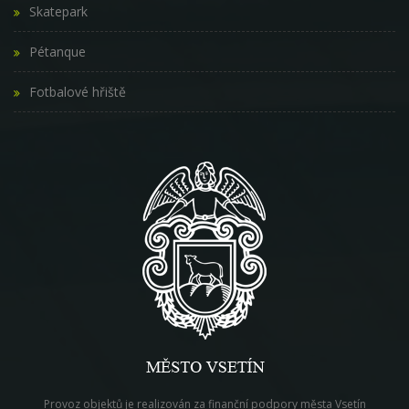
Skatepark
Pétanque
Fotbalové hřiště
Provoz objektů je realizován za finanční podpory města Vsetín