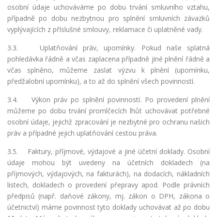
osobní údaje uchováváme po dobu trvání smluvního vztahu,
případně po dobu nezbytnou pro splnění smluvních závazků
vyplývajících z příslušné smlouvy, reklamace či uplatněné vady.
3.3.
Uplatňování práv, upomínky. Pokud naše splatná
pohledávka řádně a včas zaplacena případně jiné plnění řádně a
včas splněno, můžeme zaslat výzvu k plnění (upomínku,
předžalobní upomínku), a to až do splnění všech povinností.
3.4. Výkon práv po splnění povinností. Po provedení plnění
můžeme po dobu trvání promlčecích lhůt uchovávat potřebné
osobní údaje, jejichž zpracování je nezbytné pro ochranu našich
práv a případné jejich uplatňování cestou práva.
3.5. Faktury, příjmové, výdajové a jiné účetní doklady. Osobní
údaje mohou být uvedeny na účetních dokladech (na
příjmových, výdajových, na fakturách), na dodacích, nákladních
listech, dokladech o provedení přepravy apod. Podle právních
předpisů (např. daňové zákony, mj. zákon o DPH, zákona o
účetnictví) máme povinnost tyto doklady uchovávat až po dobu