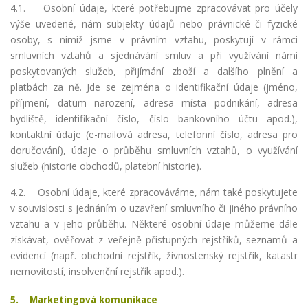
4.1.
Osobní údaje, které potřebujme zpracovávat pro účely
výše uvedené, nám subjekty údajů nebo právnické či fyzické
osoby, s nimiž jsme v právním vztahu, poskytují v rámci
smluvních vztahů a sjednávání smluv a při využívání námi
poskytovaných služeb, přijímání zboží a dalšího plnění a
platbách za ně. Jde se zejména o identifikační údaje (jméno,
příjmení, datum narození, adresa místa podnikání, adresa
bydliště, identifikační číslo, číslo bankovního účtu apod.),
kontaktní údaje (e-mailová adresa, telefonní číslo, adresa pro
doručování), údaje o průběhu smluvních vztahů, o využívání
služeb (historie obchodů, platební historie).
4.2. Osobní údaje, které zpracováváme, nám také poskytujete
v souvislosti s jednáním o uzavření smluvního či jiného právního
vztahu a v jeho průběhu. Některé osobní údaje můžeme dále
získávat, ověřovat z veřejně přístupných rejstříků, seznamů a
evidencí (např. obchodní rejstřík, živnostenský rejstřík, katastr
nemovitostí, insolvenční rejstřík apod.).
5. Marketingová komunikace