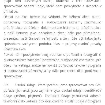
(např. den otevřených dveří), budeme v této souvislosti
zpracovávat osobní údaje, které nám poskytnete a uvedete v
přihlášce.
Účastí na akci berete na vědomí, že během akce budou
pořizovány fotografie a audiovizuální záznamy zachycující
průběh akce za účelem dokumentace historie, tj. průběhu akce
a naší činnosti jako pořadatele akce, dále pro přiměřenou
prezentaci naší činnosti veřejnosti, a že může být takovýmto
způsobem zachycena podoba, hlas a projevy osobní povahy
účastníka akce.
Pokud nám poskytnete svůj souhlas s pořízením fotografií či
audiovizuálních záznamů portrétního či osobního charakteru pro
účely marketingu, můžeme rovněž pořizovat takové fotografie
či audiovizuální záznamy a ty dále pro tento účel používat a
zpracovávat.
6.2. Osobní údaje, které potřebujeme zpracovávat pro účel
pořádaných akcí, jsou zejména tyto osobní údaje: identifikační
údaje (jméno, příjmení), kontaktní údaje (e-mailová adresa,
telefonní číslo, adresa pro doručování) a další údaje (fotografie