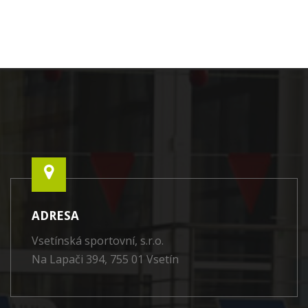
ADRESA
Vsetínská sportovní, s.r.o.
Na Lapači 394, 755 01 Vsetín