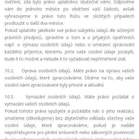
ověření, zda bylo právo uplatněno skutečně vámi. Odpovíme
vám do jednoho měsíce po obdržení vaší žádosti, avšak
vyhrazujeme si právo tuto lhůtu ve složitých případech
prodloužit o další dva měsíce.
Pokud uplatníte jakékoliv své právo subjektu údajů dle účinných
právních předpisů, zpravíme o tom a o přijatých opatřeních
např. o výmazu osobních údajů nebo o omezení zpracování
každého příjemce, kterému jsme vaše osobní údaje poskytli,
bude-li to možné a nebude-li to vyžadovat nepřiměřené úsilí.
10.2. Oprava osobních údajů. Máte právo na opravu vašich
osobních údajů, které zpracováváme. Dbáme na to, aby vaše
osobní námi zpracovávané byly přesné a aktuální.
10.3.
Vymazání osobních údajů. Máte právo požádat o
vymazání vašich osobních údajů.
Pokud tohoto práva využijete a požádáte nás o jeho realizaci,
smažeme (zlikvidujeme) bez zbytečného odkladu všechny vaše
osobní údaje, které zpracováváme, pokud je nadále
nepotřebujeme pro plnění smluvních nebo zákonných povinností