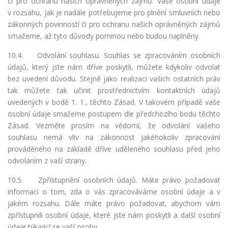
či pro ochranu našich oprávněných zájmů. Vaše osobní údaje
v rozsahu, jak je nadále potřebujeme pro plnění smluvních nebo
zákonných povinností či pro ochranu našich oprávněných zájmů
smažeme, až tyto důvody pominou nebo budou naplněny.
10.4.
Odvolání souhlasu. Souhlas se zpracováním osobních
údajů, který jste nám dříve poskytli, můžete kdykoliv odvolat
bez uvedení důvodu. Stejně jako realizaci vašich ostatních práv
tak můžete tak učinit prostřednictvím kontaktních údajů
uvedených v bodě 1. 1., těchto Zásad. V takovém případě vaše
osobní údaje smažeme postupem dle předchozího bodu těchto
Zásad. Vezměte prosím na vědomí, že odvolání vašeho
souhlasu nemá vliv na zákonnost jakéhokoliv zpracování
prováděného na základě dříve uděleného souhlasu před jeho
odvoláním z vaší strany.
10.5. Zpřístupnění osobních údajů. Máte právo požadovat
informaci o tom, zda o vás zpracováváme osobní údaje a v
jakém rozsahu. Dále máte právo požadovat, abychom vám
zpřístupnili osobní údaje, které jste nám poskytli a další osobní
údaje týkající se vaší osoby.