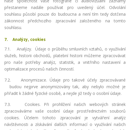
naše společnost vaše fotografie či audiovizuální záznamy
přestaneme nadále používat pro uvedený účel. Odvolání
souhlasu působí pouze do budoucna a není tím tedy dotčena
zákonnost předchozího zpracování založeného na tomto
souhlasu.
7. Analýzy, cookies
7.1. Analýzy. Údaje o průběhu smluvních vztahů, o využívání
služeb, historii obchodů, platební historii můžeme zpracovávat
pro naše potřeby analýz, statistik, a vnitřního nastavení a
optimalizace procesů našich činností.
7.2. Anonymizace. Údaje pro takové účely zpracovávané
budou nejprve anonymizovány tak, aby nebylo možné je
přiřadit k žádné fyzické osobě, a nejde již tedy o osobní údaje.
7.3. Cookies. Při prohlížení našich webových stránek
zpracováváme vaše osobní údaje prostřednictvím souborů
cookies. Účelem tohoto zpracování je vytváření analýz
návštěvnosti a získávání dalších informací o využívání našich