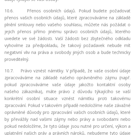
10.6. Přenos osobních údajů. Pokud budete požadovat
přenos vašich osobních údajů, které zpracováváme na základě
plnění smlouvy nebo vašeho souhlasu, můžete nás požádat o
jejich přenos přímo jinému správci osobních údajů, kterého
uvedete ve své žádosti. Vaší žádosti bez zbytečného odkladu
vyhovíme za předpokladu, že takový požadavek nebude mít
negativní vliv na práva a svobody jiných osob a bude technicky
proveditelný.
10.7.
Právo vznést námitky. V případě, že vaše osobní údaje
zpracováváme na základě našeho oprávněného zájmu (např.
pokud zpracováváme vaše údaje jakožto kontaktní osoby
našeho zákazníka), máte právo z důvodu týkajícího se vaší
konkrétní osobní situace vznést námitku proti takovému
zpracování. Pokud v takovém případě nedoložíme naše závažné
oprávněné důvody pro zpracování vašich osobních údajů, které
by převážily nad vašimi zájmy nebo právy a svobodami nebo
pokud nedoložíme, že tyto údaje jsou nutné pro určení, výkon a
uplatnění našich práv a právních nároků, nebudeme tyto údaje