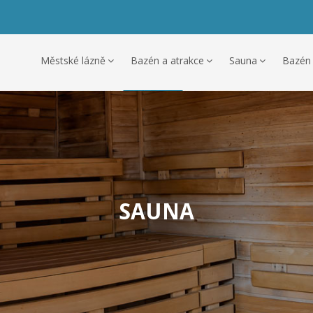
Městské lázně
Bazén a atrakce
Sauna
Bazén
SAUNA