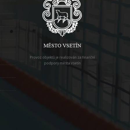
Provoz objektů je realizován za finanční
podpory města Vsetín