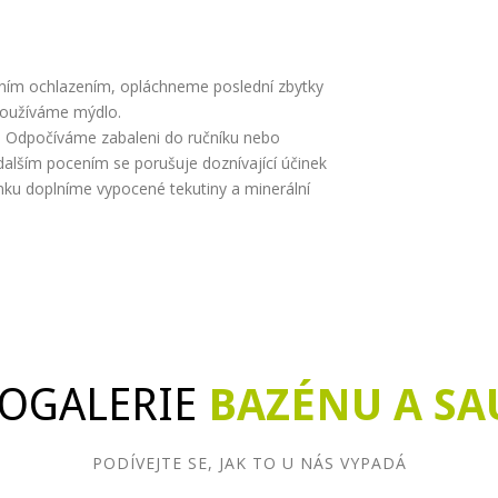
edním ochlazením, opláchneme poslední zbytky
používáme mýdlo.
í. Odpočíváme zabaleni do ručníku nebo
dalším pocením se porušuje doznívající účinek
nku doplníme vypocené tekutiny a minerální
OGALERIE
BAZÉNU A SA
PODÍVEJTE SE, JAK TO U NÁS VYPADÁ