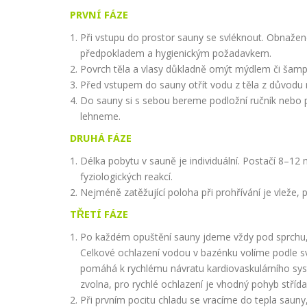
PRVNÍ FÁZE
Při vstupu do prostor sauny se svléknout. Obnažen
předpokladem a hygienickým požadavkem.
Povrch těla a vlasy důkladně omýt mýdlem či šam
Před vstupem do sauny otřít vodu z těla z důvodu 
Do sauny si s sebou bereme podložní ručník nebo 
lehneme.
DRUHÁ FÁZE
Délka pobytu v sauně je individuální. Postačí 8–12
fyziologických reakcí.
Nejméně zatěžující poloha při prohřívání je vleže,
TŘETÍ FÁZE
Po každém opuštění sauny jdeme vždy pod sprchu,
Celkové ochlazení vodou v bazénku volíme podle své
pomáhá k rychlému návratu kardiovaskulárního s
zvolna, pro rychlé ochlazení je vhodný pohyb stř
Při prvním pocitu chladu se vracíme do tepla saun