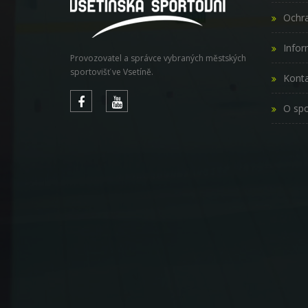
Ochra
Infor
Provozovatel a správce vybraných městských
sportovišť ve Vsetíně.
Konta
O spo