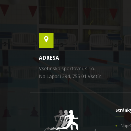
ADRESA
Vsetínská sportovní, s.r.o.
Na Lapači 394, 755 01 Vsetín
Stránk
Napi