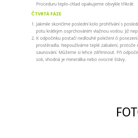
Proceduru teplo-chlad opakujeme obvykle třikrát.
ČTVRTÁ FÁZE
Jakmile skončíme poslední kolo prohřívání s posl
potu krátkým osprchováním vlažnou vodou. Již ne
K odpočinku postačí nedlouhé poležení či posezen
prostěradla. Nepoužíváme teplé zabalení, protože 
saunování. Můžeme si lehce zdřímnout. Při odpoči
soli, vhodná je minerálka nebo ovocné šťávy.
FOT