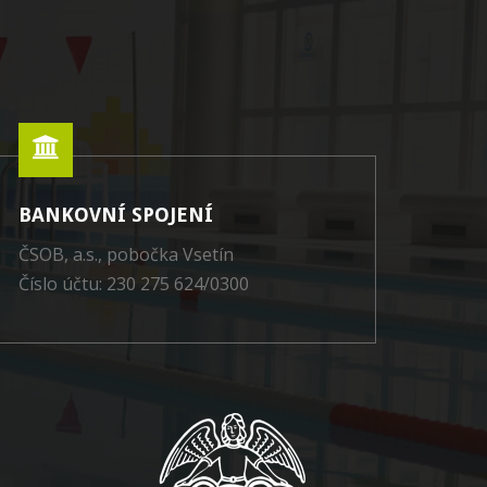
BANKOVNÍ SPOJENÍ
ČSOB, a.s., pobočka Vsetín
Číslo účtu: 230 275 624/0300