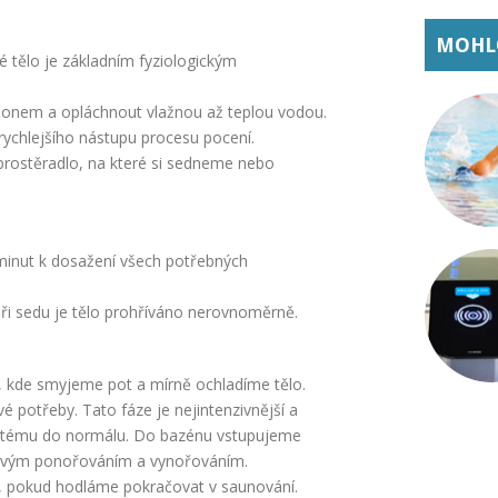
MOHLO
é tělo je základním fyziologickým
ponem a opláchnout vlažnou až teplou vodou.
rychlejšího nástupu procesu pocení.
prostěradlo, na které si sedneme nebo
 minut k dosažení všech potřebných
 při sedu je tělo prohříváno nerovnoměrně.
 kde smyjeme pot a mírně ochladíme tělo.
 potřeby. Tato fáze je nejintenzivnější a
ystému do normálu. Do bazénu vstupujeme
ídavým ponořováním a vynořováním.
y, pokud hodláme pokračovat v saunování.