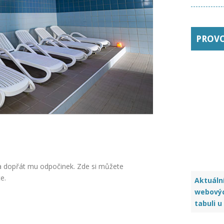
PROV
t a dopřát mu odpočinek. Zde si můžete
e.
Aktuáln
webový
tabuli u