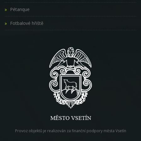
Pétanque
Fotbalové hřiště
Provoz objektů je realizován za finanční podpory města Vsetín