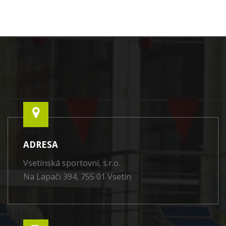
ADRESA
Vsetínská sportovní, s.r.o.
Na Lapači 394, 755 01 Vsetín