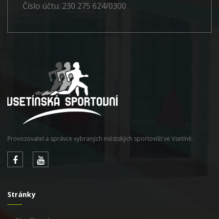
Číslo účtu: 230 275 624/0300
Provozovatel a správce vybraných městských sportovišť ve Vsetíně.
Stránky