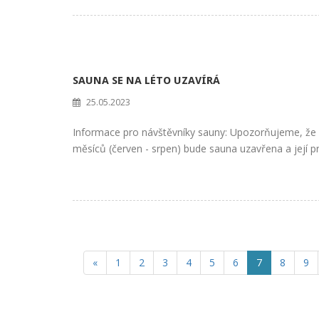
SAUNA SE NA LÉTO UZAVÍRÁ
25.05.2023
Informace pro návštěvníky sauny: Upozorňujeme, že 
měsíců (červen - srpen) bude sauna uzavřena a její 
«
1
2
3
4
5
6
7
8
9