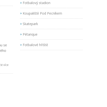
»
Fotbalový stadion
»
Koupaliště Pod Pecníkem
»
Skatepark
»
Pétanque
»
Fotbalové hřiště
nu se
vého
st více