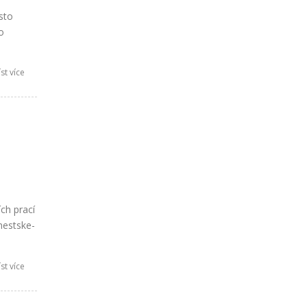
sto
o
st více
ch prací
mestske-
st více