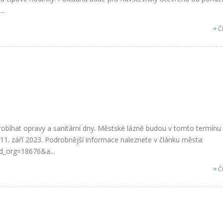
..
»
Čí
robíhat opravy a sanitární dny. Městské lázně budou v tomto termínu
1. září 2023. Podrobnější informace naleznete v článku města:
d_org=18676&a...
»
Čí