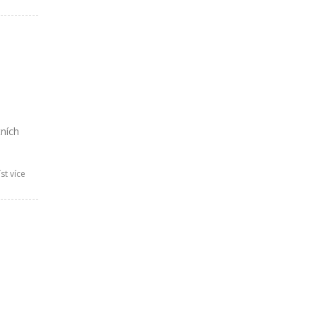
ních
st více