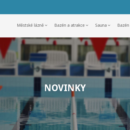
Městské lázně
Bazén a atrakce
Sauna
Bazén
NOVINKY