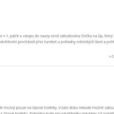
e v 1. patře u vstupu do sauny nově zabudována čtečka na čip, který
ávštěvníci procházeli přes turniket u pokladny městských lázní a poté
»
Čí
bude možný pouze na čipové hodinky. V tuto dobu nebude možné zakou
na čipové hodinky. Pokladna bude pro návštěvníky otevřena od ponděl