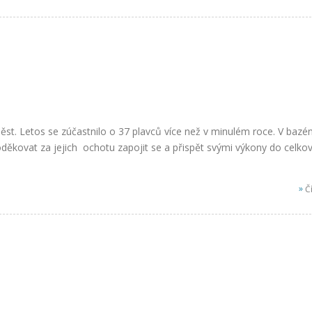
měst. Letos se zúčastnilo o 37 plavců více než v minulém roce. V bazé
děkovat za jejich ochotu zapojit se a přispět svými výkony do celko
»
Čí