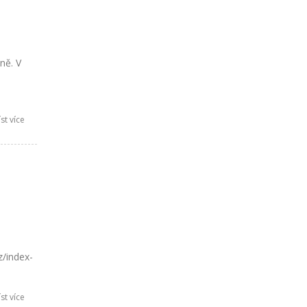
ně. V
st více
z/index-
st více