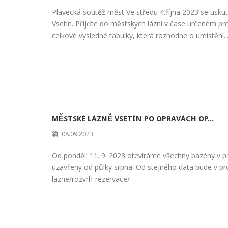
Plavecká soutěž měst Ve středu 4.října 2023 se uskut
Vsetín. Příjďte do městských lázní v čase určeném pr
celkové výsledné tabulky, která rozhodne o umístění..
MĚSTSKÉ LÁZNĚ VSETÍN PO OPRAVÁCH OP...
08.09.2023
Od pondělí 11. 9. 2023 otevíráme všechny bazény v p
uzavřeny od půlky srpna. Od stejného data bude v pr
lazne/rozvrh-rezervace/