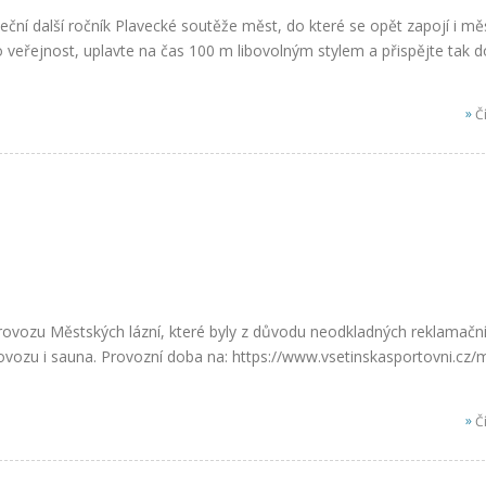
eční další ročník Plavecké soutěže měst, do které se opět zapojí i mě
o veřejnost, uplavte na čas 100 m libovolným stylem a přispějte tak d
.
»
Čí
rovozu Městských lázní, které byly z důvodu neodkladných reklamační
ovozu i sauna. Provozní doba na: https://www.vsetinskasportovni.cz/
»
Čí