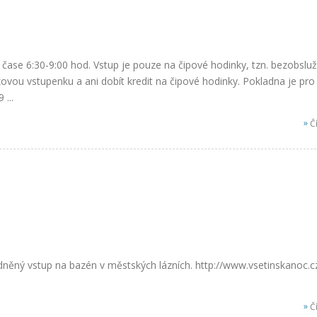
 čase 6:30-9:00 hod. Vstup je pouze na čipové hodinky, tzn. bezobsluž
vou vstupenku a ani dobít kredit na čipové hodinky. Pokladna je pro
...
»
Čí
dněný vstup na bazén v městských lázních. http://www.vsetinskanoc.c
»
Čí