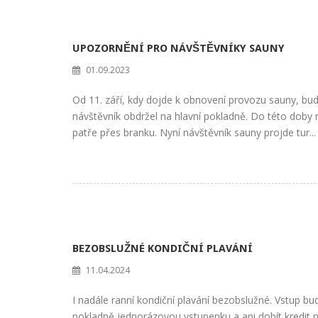
UPOZORNĚNÍ PRO NÁVŠTĚVNÍKY SAUNY
01.09.2023
Od 11. září, kdy dojde k obnovení provozu sauny, bud
návštěvník obdržel na hlavní pokladně. Do této doby n
patře přes branku. Nyní návštěvník sauny projde tur...
BEZOBSLUŽNÉ KONDIČNÍ PLAVÁNÍ
11.04.2024
I nadále ranní kondiční plavání bezobslužné. Vstup 
pokladně jednorázovou vstupenku a ani dobít kredit 