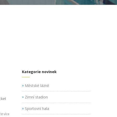
Kategorie novinek
»
Městské lázně
»
Zimní stadion
cket
»
Sportovní hala
st více