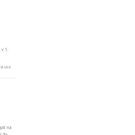
 v 1.
st více
pit na
í do