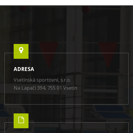
ADRESA
Vsetínská sportovní, s.r.o.
Na Lapači 394, 755 01 Vsetín