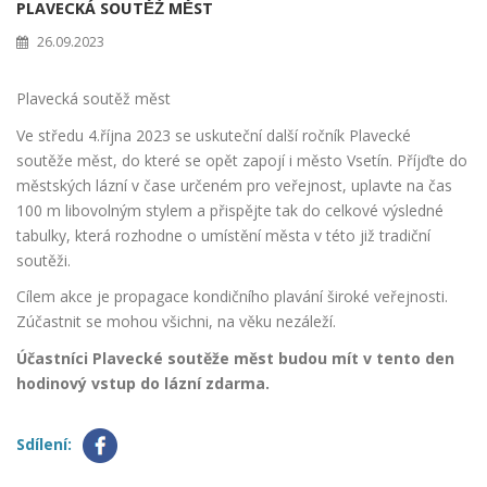
PLAVECKÁ SOUTĚŽ MĚST
26.09.2023
Plavecká soutěž měst
Ve středu 4.října 2023 se uskuteční další ročník Plavecké
soutěže měst, do které se opět zapojí i město Vsetín. Příjďte do
městských lázní v čase určeném pro veřejnost, uplavte na čas
100 m libovolným stylem a přispějte tak do celkové výsledné
tabulky, která rozhodne o umístění města v této již tradiční
soutěži.
Cílem akce je propagace kondičního plavání široké veřejnosti.
Zúčastnit se mohou všichni, na věku nezáleží.
Účastníci Plavecké soutěže měst budou mít v tento den
hodinový vstup do lázní zdarma.
Sdílení: