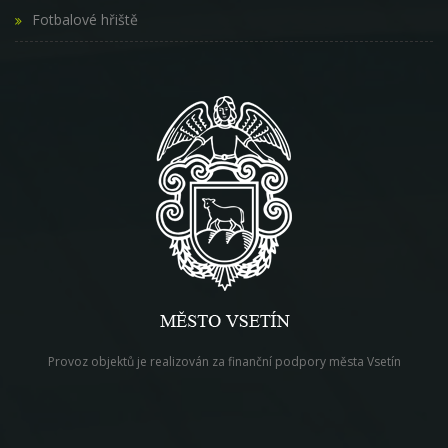
Fotbalové hřiště
Provoz objektů je realizován za finanční podpory města Vsetín