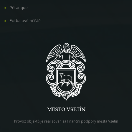
Pétanque
Fotbalové hřiště
Provoz objektů je realizován za finanční podpory města Vsetín