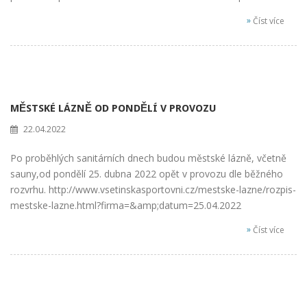
»
Číst více
MĚSTSKÉ LÁZNĚ OD PONDĚLÍ V PROVOZU
22.04.2022
Po proběhlých sanitárních dnech budou městské lázně, včetně
sauny,od pondělí 25. dubna 2022 opět v provozu dle běžného
rozvrhu. http://www.vsetinskasportovni.cz/mestske-lazne/rozpis-
mestske-lazne.html?firma=&amp;datum=25.04.2022
»
Číst více