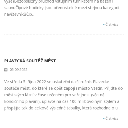
výše)Bezobslužný průchod vstupním turniketem na bazén i
saunuČipové hodinky jsou přenositelné mezi stejnou kategorii
návštěvníkůČip...
»
Číst více
PLAVECKÁ SOUTĚŽ MĚST
05.09.2022
Ve středu 5. října 2022 se uskuteční další ročník Plavecké
soutěže měst, do které se opět zapojí i město Vsetín. Přijďte do
městských lázní v čase určeném pro veřejnost (včetně
kondičního plavání), uplavte na čas 100 m libovolným stylem a
přispějte tak do celkové výsledné tabulky, která rozhodne o u...
»
Číst více