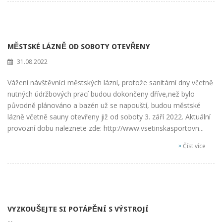
MĚSTSKÉ LÁZNĚ OD SOBOTY OTEVŘENY
31.08.2022
Vážení návštěvníci městských lázní, protože sanitární dny včetně
nutných údržbových prací budou dokončeny dříve,než bylo
původně plánováno a bazén už se napouští, budou městské
lázně včetně sauny otevřeny již od soboty 3. září 2022. Aktuální
provozní dobu naleznete zde: http://www.vsetinskasportovn...
»
Číst více
VYZKOUŠEJTE SI POTÁPĚNÍ S VÝSTROJÍ