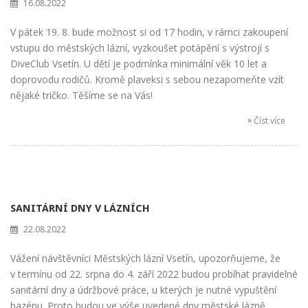
16.08.2022
V pátek 19. 8. bude možnost si od 17 hodin, v rámci zakoupení
vstupu do městských lázní, vyzkoušet potápění s výstrojí s
DiveClub Vsetín. U dětí je podmínka minimální věk 10 let a
doprovodu rodičů. Kromě plaveksi s sebou nezapomeňte vzít
nějaké tričko. Těšíme se na Vás!
»
Číst více
SANITÁRNÍ DNY V LÁZNÍCH
22.08.2022
Vážení návštěvníci Městských lázní Vsetín, upozorňujeme, že
v termínu od 22. srpna do 4. září 2022 budou probíhat pravidelné
sanitární dny a údržbové práce, u kterých je nutné vypuštění
bazénu. Proto budou ve výše uvedené dny městské lázně,