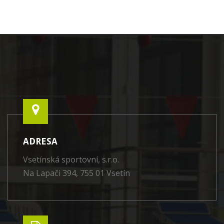
ADRESA
Vsetínská sportovní, s.r.o.
Na Lapači 394, 755 01 Vsetín