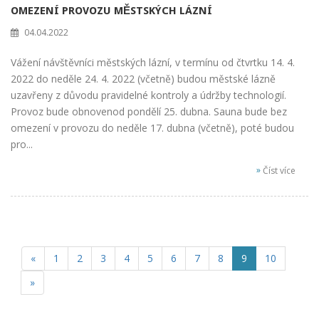
OMEZENÍ PROVOZU MĚSTSKÝCH LÁZNÍ
04.04.2022
Vážení návštěvníci městských lázní, v termínu od čtvrtku 14. 4.
2022 do neděle 24. 4. 2022 (včetně) budou městské lázně
uzavřeny z důvodu pravidelné kontroly a údržby technologií.
Provoz bude obnovenod pondělí 25. dubna. Sauna bude bez
omezení v provozu do neděle 17. dubna (včetně), poté budou
pro...
»
Číst více
«
1
2
3
4
5
6
7
8
9
10
»