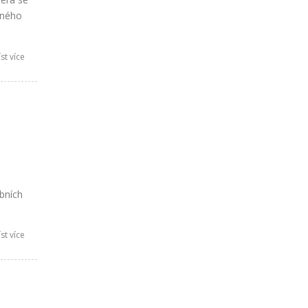
tného
st více
bních
st více