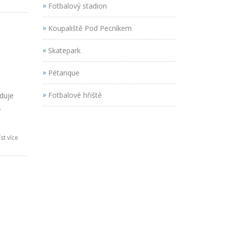
»
Fotbalový stadion
»
Koupaliště Pod Pecníkem
»
Skatepark
»
Pétanque
»
Fotbalové hřiště
eduje
ní.
st více