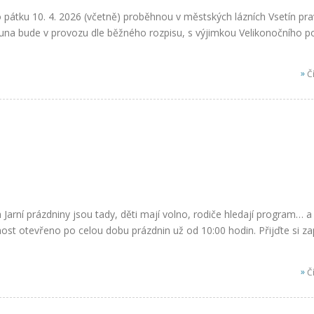
do pátku 10. 4. 2026 (včetně) proběhnou v městských lázních Vsetín pra
auna bude v provozu dle běžného rozpisu, s výjimkou Velikonočního po
»
Čí
 Jarní prázdniny jsou tady, děti mají volno, rodiče hledají program… 
ost otevřeno po celou dobu prázdnin už od 10:00 hodin. Přijďte si za
»
Čí