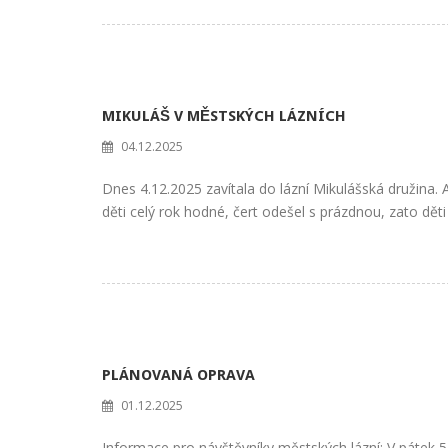
MIKULÁŠ V MĚSTSKÝCH LÁZNÍCH
04.12.2025
Dnes 4.12.2025 zavítala do lázní Mikulášská družina. A
děti celý rok hodné, čert odešel s prázdnou, zato děti
PLÁNOVANÁ OPRAVA
01.12.2025
Informace pro návštěvníky městských lázní: V pátek 