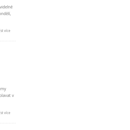
videlné
ndělí,
st více
a my
plavat v
st více