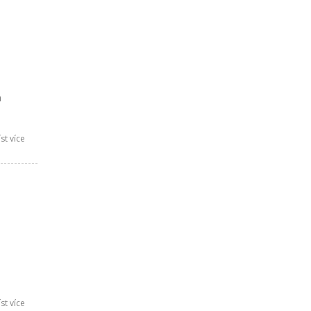
a
st více
st více