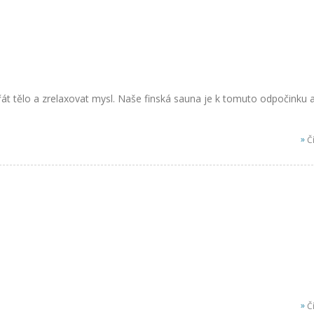
ohřát tělo a zrelaxovat mysl. Naše finská sauna je k tomuto odpočinku 
»
Čí
»
Čí