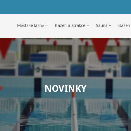
Městské lázně
Bazén a atrakce
Sauna
Bazén
NOVINKY