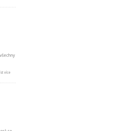
y všechny
st více
terá se