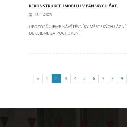
REKONSTRUKCE IMOBILU V PÁNSKÝCH ŠAT...
18.11.2025
UPOZORŇUJEME NÁVŠTĚVNÍKY MĚSTSKÝCH LÁZNÍ,
DĚKUJEME ZA POCHOPENÍ.
«
1
2
3
4
5
6
7
8
9