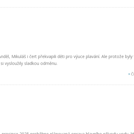
nděl, Mikuláš i čert překvapili děti pro výuce plavání. Ale protože byl
 si vysloužily sladkou odměnu.
»
Čí
5. prosince 2025 proběhne plánovaná oprava hlavního přívodu vody, k