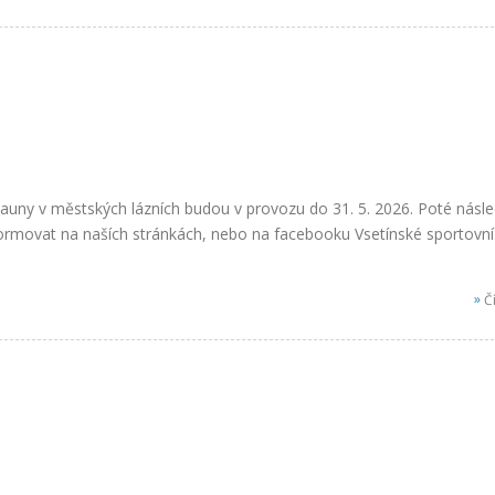
sauny v městských lázních budou v provozu do 31. 5. 2026. Poté násl
formovat na naších stránkách, nebo na facebooku Vsetínské sportov
»
Čí