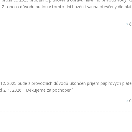
. Z tohoto důvodu budou v tomto dni bazén i sauna otevřeny dle pla
»
Čí
 12. 2025 bude z provozních důvodů ukončen příjem papírových plate
d 2. 1. 2026. Děkujeme za pochopení.
»
Čí