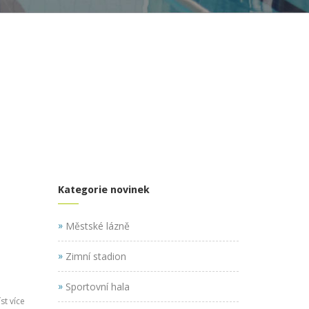
Kategorie novinek
»
Městské lázně
»
Zimní stadion
»
Sportovní hala
st více