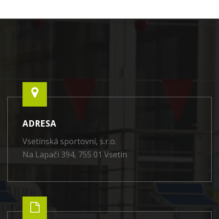
ADRESA
Vsetínská sportovní, s.r.o.
Na Lapači 394, 755 01 Vsetín