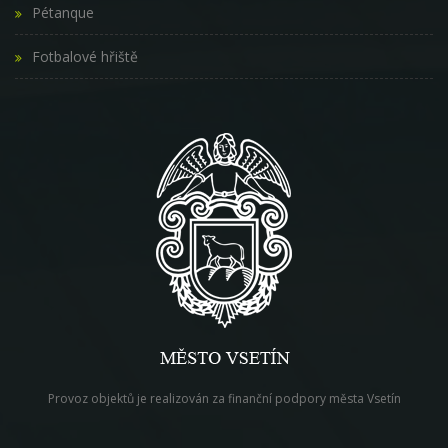
Pétanque
Fotbalové hřiště
Provoz objektů je realizován za finanční podpory města Vsetín