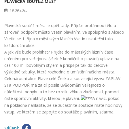
PLAVECKÁ SOUTĚŽ MĚST
19.09.2025
Plavecká soutěž měst je opět tady. Přijďte protáhnou tělo a
zároveň podpořit město Vsetín plaváním. Ve spolupráci s
Alcedo
Vsetín
se 1. října v městských lázních Vsetín uskuteční tato
každoroční akce.
A jak vše bude probíhat? Přijďte do městských lázní v čase
určeném pro veřejnost (včetně kondičního plavání) uplavte na
čas 100 m libovolným stylem a přispějte tak do celkové
výsledné tabulky, která rozhodne o umístění našeho města.
Celonárodní akce Plave celé Česko a související výzva ZAPLAV
SI a PODPOŘ má za cíl posílit uvědomění veřejnosti o
důležitosti pohybu a to bez rozdílu věku a zkušeností, pomocí
čisté sportovní aktivity, kterou je plavání.
A navíc, pokud
na pokladně nahlásíte, že se zúčastníte soutěže máte hodinový
vstup, ve kterém se zapojíte do soutěže plaváním, zdarma.
Sdílení: