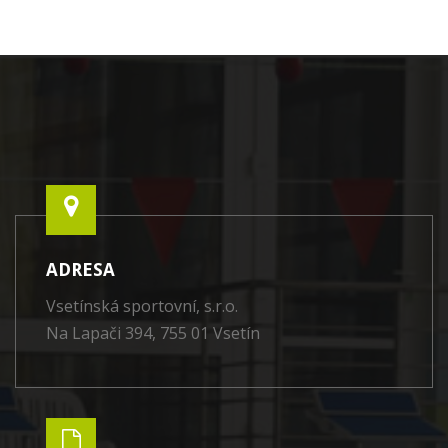
ADRESA
Vsetínská sportovní, s.r.o.
Na Lapači 394, 755 01 Vsetín