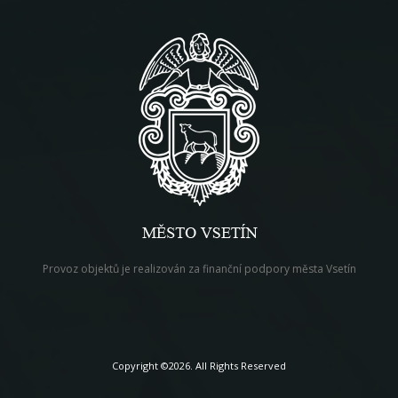
Provoz objektů je realizován za finanční podpory města Vsetín
Copyright ©2026. All Rights Reserved