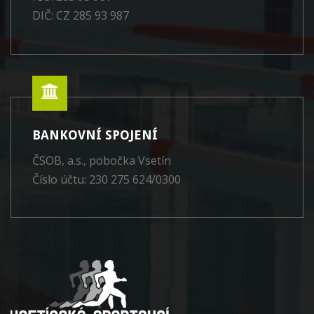
DIČ: CZ 285 93 987
BANKOVNÍ SPOJENÍ
ČSOB, a.s., pobočka Vsetín
Číslo účtu: 230 275 624/0300