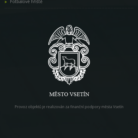
Fotbalové hřiště
Provoz objektů je realizován za finanční podpory města Vsetín