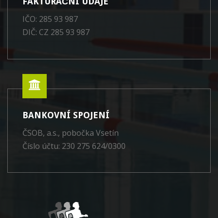
FAKTURAČNÍ ÚDAJE
IČO: 285 93 987
DIČ: CZ 285 93 987
BANKOVNÍ SPOJENÍ
ČSOB, a.s., pobočka Vsetín
Číslo účtu: 230 275 624/0300