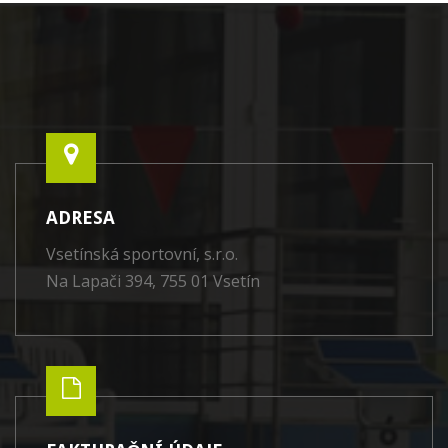
ADRESA
Vsetínská sportovní, s.r.o.
Na Lapači 394, 755 01 Vsetín