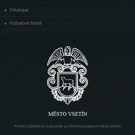
Pétanque
Fotbalové hřiště
Provoz objektů je realizován za finanční podpory města Vsetín