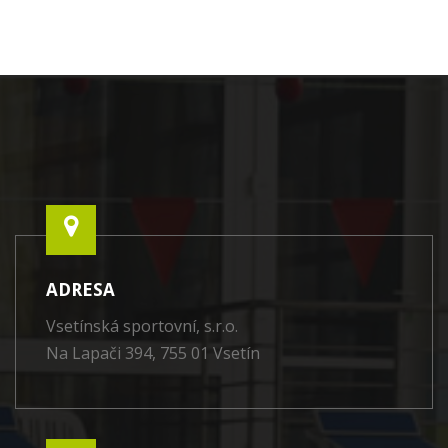
ADRESA
Vsetínská sportovní, s.r.o.
Na Lapači 394, 755 01 Vsetín