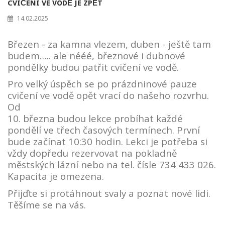
CVIČENÍ VE VODĚ JE ZPĚT
14.02.2025
Březen - za kamna vlezem, duben - ještě tam
budem….. ale nééé, březnové i dubnové
pondělky budou patřit cvičení ve vodě.
Pro velký úspěch se po prázdninové pauze
cvičení ve vodě opět vrací do našeho rozvrhu.
Od
10. března budou lekce probíhat každé
pondělí ve třech časových termínech. První
bude začínat 10:30 hodin.
Lekci je potřeba si
vždy dopředu rezervovat na pokladně
městských lázní nebo na tel. čísle 734 433 026.
Kapacita je omezena.
Přijďte si protáhnout svaly a poznat nové lidi.
Těšíme se na vás.