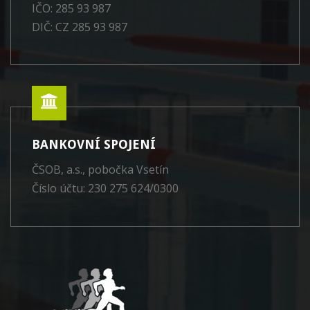
IČO: 285 93 987
DIČ: CZ 285 93 987
BANKOVNÍ SPOJENÍ
ČSOB, a.s., pobočka Vsetín
Číslo účtu: 230 275 624/0300