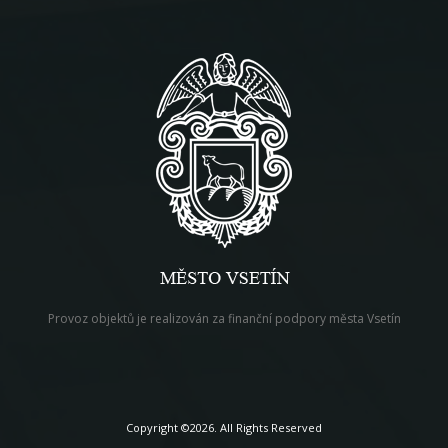
Provoz objektů je realizován za finanční podpory města Vsetín
Copyright ©2026. All Rights Reserved