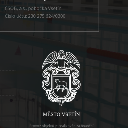
ČSOB, a.s., pobočka Vsetín
Číslo účtu: 230 275 624/0300
Provoz objektů je realizován za finanční