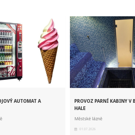
OJOVÝ AUTOMAT A
PROVOZ PARNÍ KABINY V 
HALE
ně
Městské lázně
01.07.2026