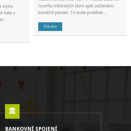
rozvrhu městských lázní opět začleněno
a srpnu
kondiční plavání. To bude probíhat ...
é hale v
in.
Číst více
BANKOVNÍ SPOJENÍ