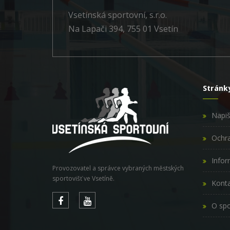
Vsetínská sportovní, s.r.o.
Na Lapači 394, 755 01 Vsetín
Stránk
Napi
Ochra
Infor
Provozovatel a správce vybraných městských
sportovišť ve Vsetíně.
Konta
O spo