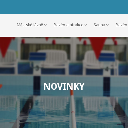
Městské lázně
Bazén a atrakce
Sauna
Bazén
NOVINKY