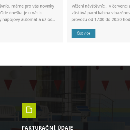
ěvníci, máme pro vás novinky
Vážení návštěvníci, v červenci 
 Ode dneška je u nás k
zůstává parní kabina v bazénov
ý nápojový automat a už od...
provozu od 17:00 do 20:30 hod
Číst více
FAKTURAČNÍ ÚDAJE