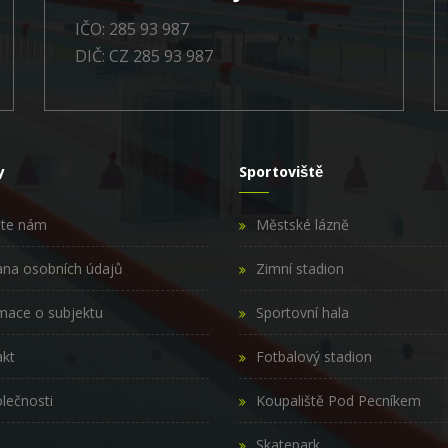
IČO: 285 93 987
DIČ: CZ 285 93 987
y
Sportoviště
šte nám
Městské lázně
na osobních údajů
Zimní stadion
mace o subjektu
Sportovní hala
kt
Fotbalový stadion
lečnosti
Koupaliště Pod Pecníkem
Skatepark