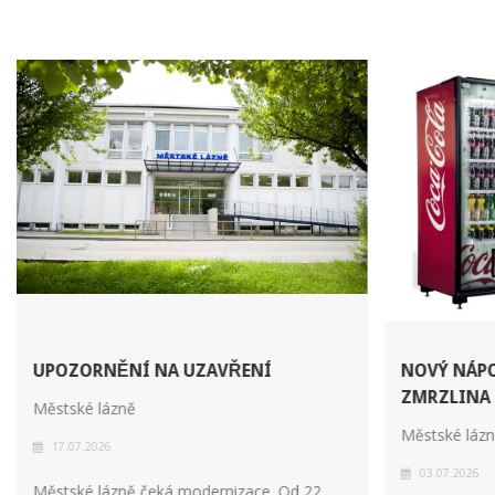
UPOZORNĚNÍ NA UZAVŘENÍ
NOVÝ NÁP
ZMRZLINA
Městské lázně
Městské láz
17.07.2026
03.07.2026
Městské lázně čeká modernizace. Od 22.