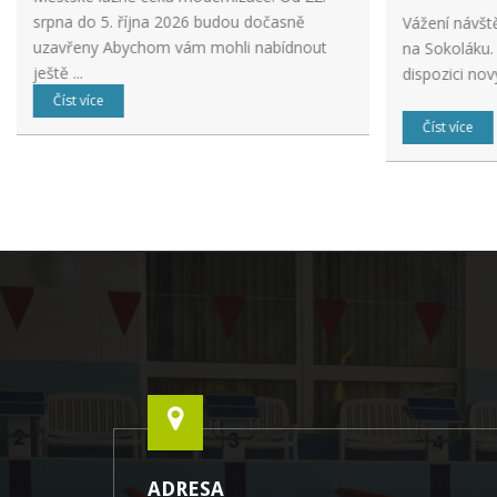
srpna do 5. října 2026 budou dočasně
Vážení návšt
uzavřeny Abychom vám mohli nabídnout
na Sokoláku.
ještě ...
dispozici nov
Číst více
Číst více
ADRESA