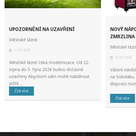
UPOZORNĚNÍ NA UZAVŘENÍ
NOVÝ NÁP
ZMRZLINA
Městské lázně
Městské láz
17.07.2026
03.07.2026
Městské lázně čeká modernizace. Od 22.
srpna do 5. října 2026 budou dočasně
Vážení návšt
uzavřeny Abychom vám mohli nabídnout
na Sokoláku.
ještě ...
dispozici nov
Číst více
Číst více