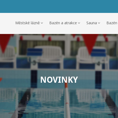
Městské lázně
Bazén a atrakce
Sauna
Bazén
NOVINKY