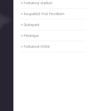
»
Fotbalový stadion
»
Koupaliště Pod Pecníkem
»
Skatepark
»
Pétanque
»
Fotbalové hřiště