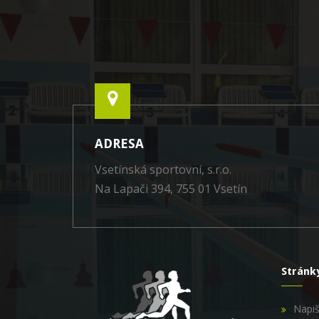
ADRESA
Vsetínská sportovní, s.r.o.
Na Lapači 394, 755 01 Vsetín
Stránk
Napi