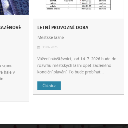
BAZÉNOVÉ
LETNÍ PROVOZNÍ DOBA
Městské lázně
30.06.2026
Vážení návštěvníci, od 14. 7. 2026 bude do
rozvrhu městských lázní opět začleněno
a srpnu
kondiční plavání. To bude probíhat ...
é hale v
in.
Číst více