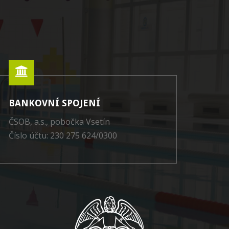
BANKOVNÍ SPOJENÍ
ČSOB, a.s., pobočka Vsetín
Číslo účtu: 230 275 624/0300