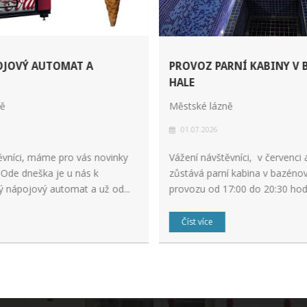
OJOVÝ AUTOMAT A
PROVOZ PARNÍ KABINY V 
HALE
ně
Městské lázně
01.07.2026
ěvníci, máme pro vás novinky
Vážení návštěvníci, v červenci 
 Ode dneška je u nás k
zůstává parní kabina v bazénov
ý nápojový automat a už od...
provozu od 17:00 do 20:30 hod
Číst více