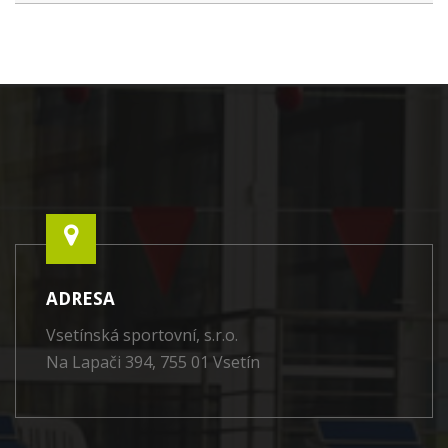
ADRESA
Vsetínská sportovní, s.r.o.
Na Lapači 394, 755 01 Vsetín