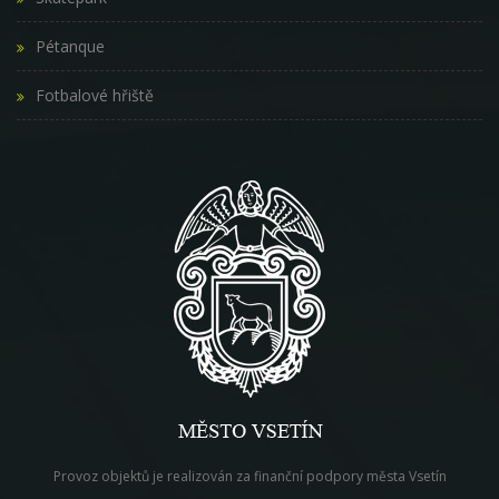
Pétanque
Fotbalové hřiště
Provoz objektů je realizován za finanční podpory města Vsetín