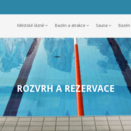
Městské lázně
Bazén a atrakce
Sauna
Bazén
ROZVRH A REZERVACE