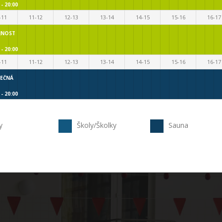
 - 20:00
-11
11-12
12-13
13-14
14-15
15-16
16-17
JNOST
 - 20:00
-11
11-12
12-13
13-14
14-15
15-16
16-17
EČNÁ
 - 20:00
y
Školy/Školky
Sauna