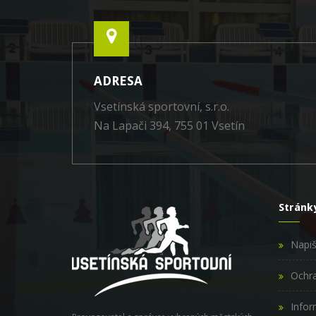
ADRESA
Vsetínská sportovní, s.r.o.
Na Lapači 394, 755 01 Vsetín
Stránk
Napi
Ochra
Infor