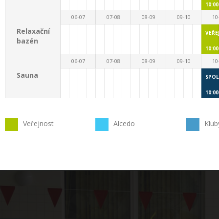
10:00
06-07
07-08
08-09
09-10
10
Relaxační
VEŘE
bazén
10:00
06-07
07-08
08-09
09-10
10
Sauna
SPOL
10:00
Veřejnost
Alcedo
Klub