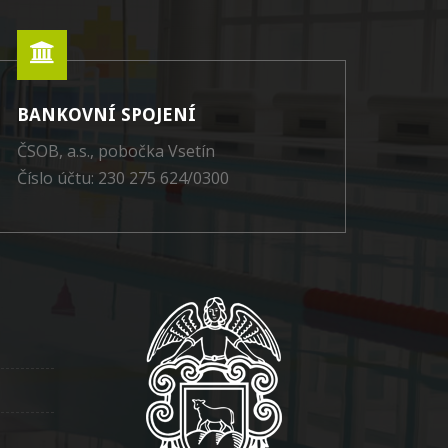
BANKOVNÍ SPOJENÍ
ČSOB, a.s., pobočka Vsetín
Číslo účtu: 230 275 624/0300