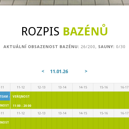
ROZPIS
BAZÉNŮ
AKTUÁLNÍ OBSAZENOST BAZÉNU:
26/200,
SAUNY:
0/30
<
>
11.01.26
-11
11-12
12-13
13-14
14-15
15-16
16-17
 TEAM - 1 DRÁHA
VEŘEJNOST
11:00
JNOST
11:00 - 20:00
11:00
-11
11-12
12-13
13-14
14-15
15-16
16-17
JNOST