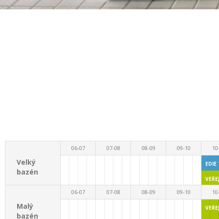
06-07
07-08
08-09
09-10
10
Velký
EDIE
bazén
10:00 - 
VEŘE
10:00 - 
06-07
07-08
08-09
09-10
10
Malý
VEŘE
bazén