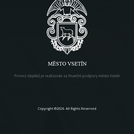
Provoz objektů je realizován za finanční podpory města Vsetín
Copyright ©2026. All Rights Reserved