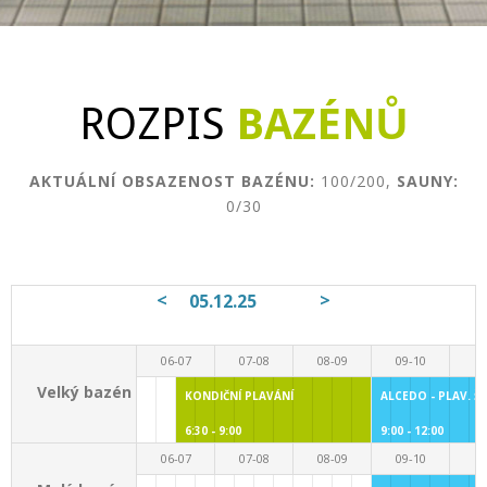
ROZPIS
BAZÉNŮ
AKTUÁLNÍ OBSAZENOST BAZÉNU:
100/200,
SAUNY:
0/30
<
>
05.12.25
06-07
07-08
08-09
09-10
10
Velký bazén
KONDIČNÍ PLAVÁNÍ
ALCEDO - PLAV. Š
6:30 - 9:00
9:00 - 12:00
06-07
07-08
08-09
09-10
10