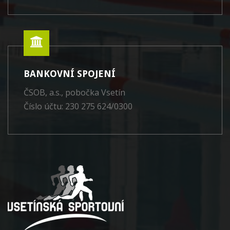
BANKOVNÍ SPOJENÍ
ČSOB, a.s., pobočka Vsetín
Číslo účtu: 230 275 624/0300