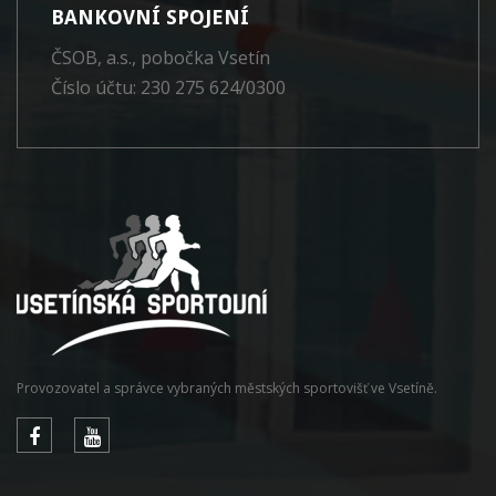
BANKOVNÍ SPOJENÍ
ČSOB, a.s., pobočka Vsetín
Číslo účtu: 230 275 624/0300
Provozovatel a správce vybraných městských sportovišť ve Vsetíně.