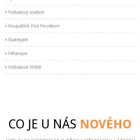
»
Fotbalový stadion
»
Koupaliště Pod Pecníkem
»
Skatepark
»
Pétanque
»
Fotbalové hřiště
CO JE U NÁS
NOVÉHO