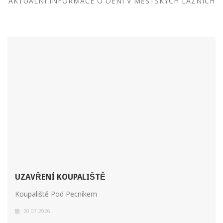
AKTUÁLNÍ INFORMACE O DĚNÍ V MĚSTSKÝCH LÁZNÍCH
UZAVŘENÍ KOUPALIŠTĚ
Koupaliště Pod Pecníkem
20.07.2026