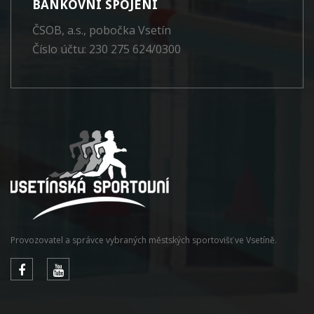
BANKOVNÍ SPOJENÍ
ČSOB, a.s., pobočka Vsetín
Číslo účtu: 230 275 624/0300
Provozovatel a správce vybraných městských sportovišť ve Vsetíně.