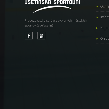
Ochra
Infor
Provozovatel a správce vybraných městských
sportovišť ve Vsetíně.
Konta
O spo