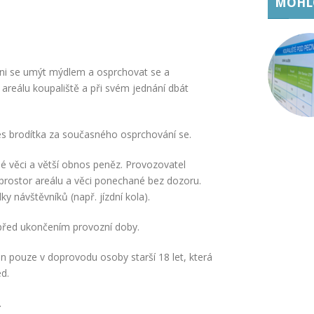
MOHLO
nni se umýt mýdlem a osprchovat se a
areálu koupaliště a při svém jednání dbát
s brodítka za současného osprchování se.
é věci a větší obnos peněz. Provozovatel
prostor areálu a věci ponechané bez dozoru.
 návštěvníků (např. jízdní kola).
 před ukončením provozní doby.
n pouze v doprovodu osoby starší 18 let, která
d.
.