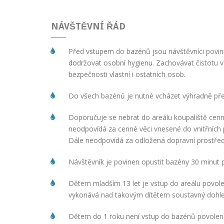
NÁVŠTĚVNÍ ŘÁD
Před vstupem do bazénů jsou návštěvníci povi
dodržovat osobní hygienu. Zachovávat čistotu v 
bezpečnosti vlastní i ostatních osob.
Do všech bazénů je nutné vcházet výhradně pře
Doporučuje se nebrat do areálu koupaliště cenn
neodpovídá za cenné věci vnesené do vnitřních 
Dále neodpovídá za odložená dopravní prostředky
Návštěvník je povinen opustit bazény 30 minut
Dětem mladším 13 let je vstup do areálu povole
vykonává nad takovým dítětem soustavný dohle
Dětem do 1 roku není vstup do bazénů povolen