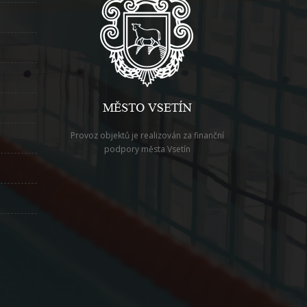
Provoz objektů je realizován za finanční
podpory města Vsetín