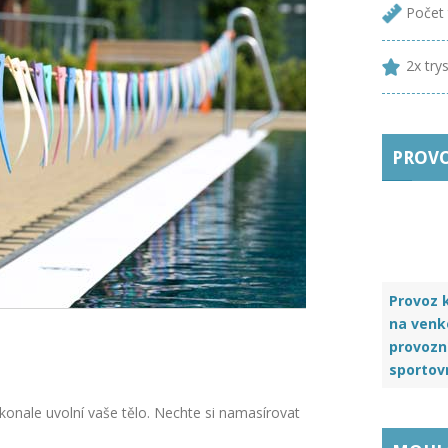
Počet 
2x try
PROV
Provoz k
na venko
provozn
sportovní
onale uvolní vaše tělo. Nechte si namasírovat