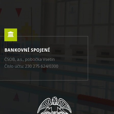
BANKOVNÍ SPOJENÍ
ČSOB, a.s., pobočka Vsetín
Číslo účtu: 230 275 624/0300