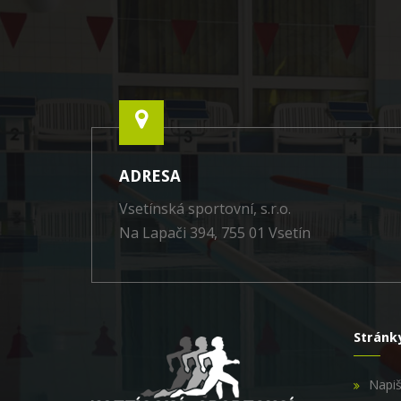
ADRESA
Vsetínská sportovní, s.r.o.
Na Lapači 394, 755 01 Vsetín
Stránk
Napi