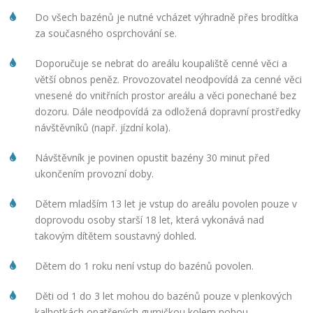
Do všech bazénů je nutné vcházet výhradně přes brodítka
za současného osprchování se.
Doporučuje se nebrat do areálu koupaliště cenné věci a
větší obnos peněz. Provozovatel neodpovídá za cenné věci
vnesené do vnitřních prostor areálu a věci ponechané bez
dozoru. Dále neodpovídá za odložená dopravní prostředky
návštěvníků (např. jízdní kola).
Návštěvník je povinen opustit bazény 30 minut před
ukončením provozní doby.
Dětem mladším 13 let je vstup do areálu povolen pouze v
doprovodu osoby starší 18 let, která vykonává nad
takovým dítětem soustavný dohled.
Dětem do 1 roku není vstup do bazénů povolen.
Děti od 1 do 3 let mohou do bazénů pouze v plenkových
kalhotkách opatřených gumičkou kolem nohou.