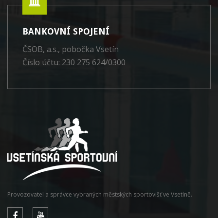
BANKOVNÍ SPOJENÍ
ČSOB, a.s., pobočka Vsetín
Číslo účtu: 230 275 624/0300
Provozovatel a správce vybraných městských sportovišť ve Vsetíně.