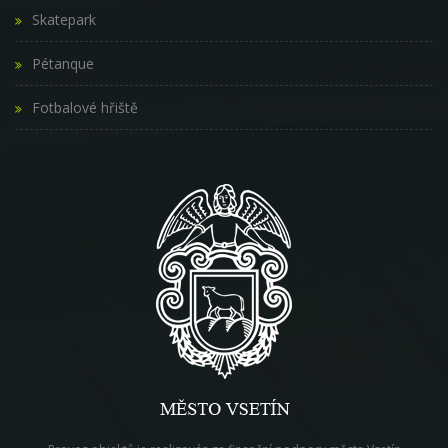
Skatepark
Pétanque
Fotbalové hřiště