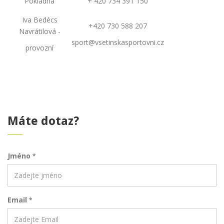
Pokladna
+ 420 734 391 150
Iva Bedécs
+420 730 588 207
Navrátilová -
sport@vsetinskasportovni.cz
provozní
Máte dotaz?
Jméno
*
Email
*