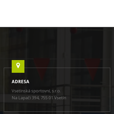
ADRESA
Vsetínská sportovní, s.r.o.
Na Lapači 394, 755 01 Vsetín