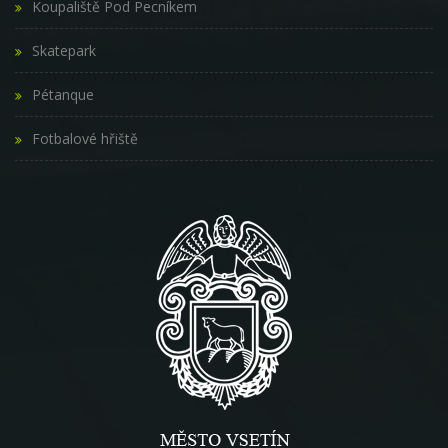
Koupaliště Pod Pecníkem
Skatepark
Pétanque
Fotbalové hřiště