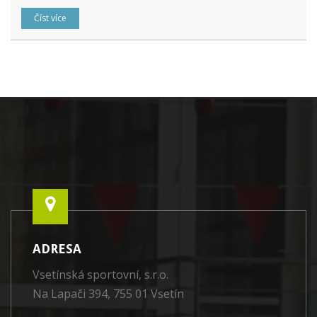
Číst více
ADRESA
Vsetínská sportovní, s.r.o.
Na Lapači 394, 755 01 Vsetín