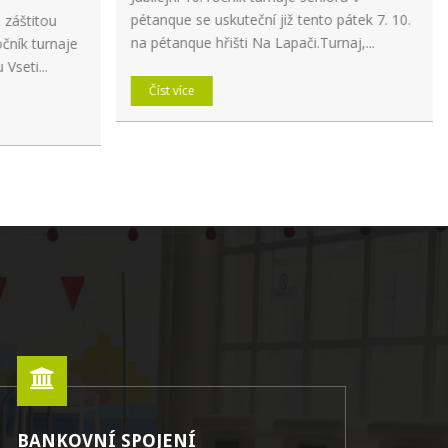
pétanque se uskuteční již tento pátek 7. 10.
 záštitou
na pétanque hřišti Na Lapači.Turnaj,...
očník turnaje
Vseti...
Číst více
BANKOVNÍ SPOJENÍ