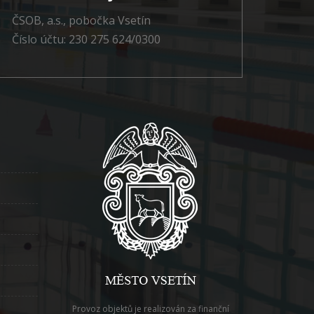
ČSOB, a.s., pobočka Vsetín
Číslo účtu: 230 275 624/0300
Provoz objektů je realizován za finanční