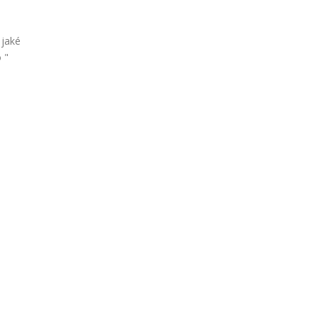
 jaké
 "