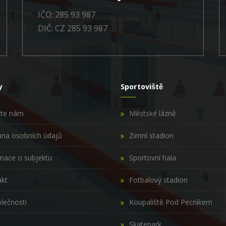
IČO: 285 93 987
DIČ: CZ 285 93 987
y
Sportoviště
šte nám
Městské lázně
na osobních údajů
Zimní stadion
mace o subjektu
Sportovní hala
kt
Fotbalový stadion
lečnosti
Koupaliště Pod Pecníkem
Skatepark