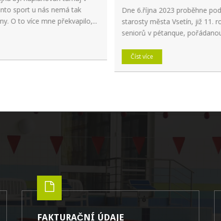
nto sport u nás nemá tak
Dne 6.října 2023 proběhne pod
y. O to více mne překvapilo,...
starosty města Vsetín, již 11. r
seniorů v pétanque, pořádanou 
Číst více
FAKTURAČNÍ ÚDAJE