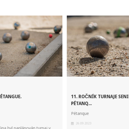
PÉTANGUE.
11. ROČNÍK TURNAJE SEN
PÉTANQ...
Pétanque
26.09.2023
íjna byl naplánován turnaj v