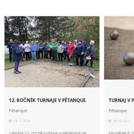
12. ROČNÍK TURNAJE V PÉTANQUE
TURNAJ V 
Pétanque
Pétanque
08.11.2024
09.10.2023
Letošní 12. ročník turnaje v pétanque se
Na pátek 6. ř