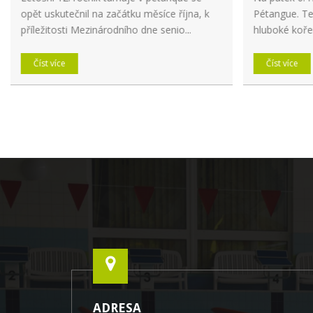
opět uskutečnil na začátku měsíce října, k
Pétangue. Te
příležitosti Mezinárodního dne senio...
hluboké kořen
Číst více
Číst více
ADRESA