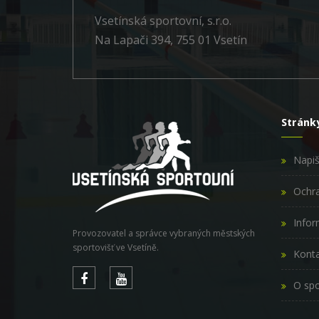
Vsetínská sportovní, s.r.o.
Na Lapači 394, 755 01 Vsetín
Stránk
Napi
Ochra
Infor
Provozovatel a správce vybraných městských
sportovišť ve Vsetíně.
Konta
O spo