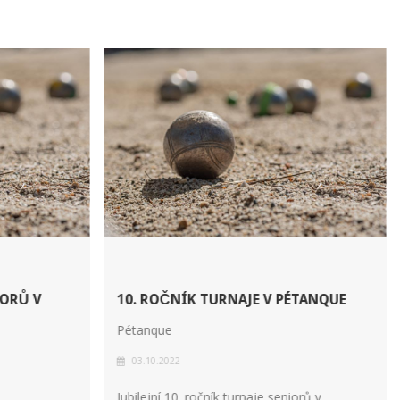
IORŮ V
10. ROČNÍK TURNAJE V PÉTANQUE
Pétanque
03.10.2022
Jubilejní 10. ročník turnaje seniorů v