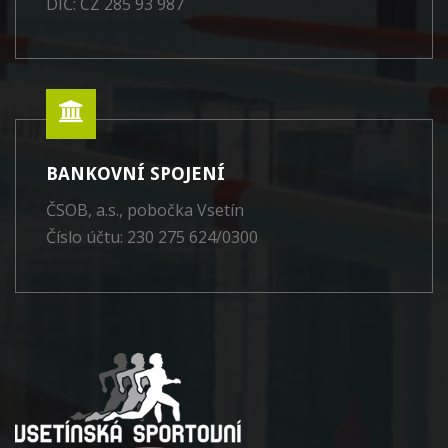
DIČ: CZ 285 93 987
BANKOVNÍ SPOJENÍ
ČSOB, a.s., pobočka Vsetín
Číslo účtu: 230 275 624/0300