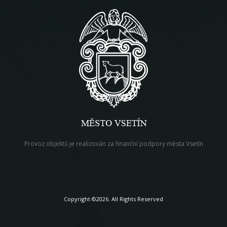
Provoz objektů je realizován za finanční podpory města Vsetín
Copyright ©2026. All Rights Reserved