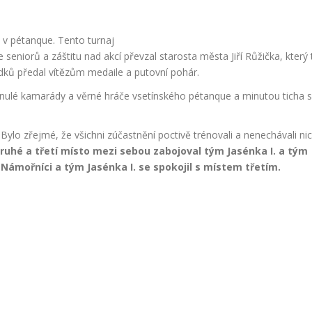
aj v pétanque. Tento turnaj
seniorů a záštitu nad akcí převzal starosta města Jiří Růžička, který
edků předal vítězům medaile a putovní pohár.
ulé kamarády a věrné hráče vsetínského pétanque a minutou ticha se
Bylo zřejmé, že všichni zúčastnění poctivě trénovali a nenechávali nic
 druhé a třetí místo mezi sebou zabojoval tým Jasénka I.
a tým
Námořníci a tým Jasénka I.
se spokojil s místem třetím.