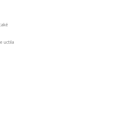
 také
 uctila