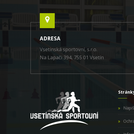
ADRESA
Vsetínská sportovní, s.r.o.
Na Lapači 394, 755 01 Vsetín
Stránk
Napi
Ochra