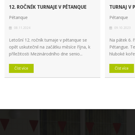
12. ROČNÍK TURNAJE V PÉTANQUE
TURNAJ V 
Pétanque
Pétanque
08.11.2024
09.10.2023
Letošní 12. ročník turnaje v pétanque se
Na pátek 6. ř
opět uskutečnil na začátku měsíce října, k
Pétangue. Te
příležitosti Mezinárodního dne senio...
hluboké kořen
Číst více
Číst více