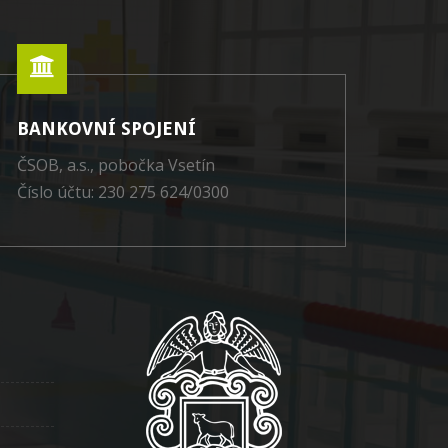
BANKOVNÍ SPOJENÍ
ČSOB, a.s., pobočka Vsetín
Číslo účtu: 230 275 624/0300