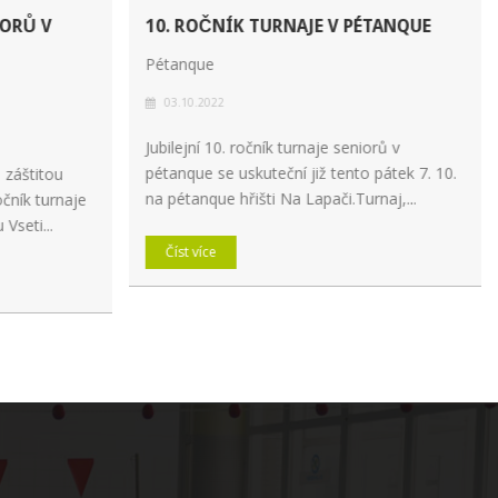
IORŮ V
10. ROČNÍK TURNAJE V PÉTANQUE
Pétanque
03.10.2022
Jubilejní 10. ročník turnaje seniorů v
pétanque se uskuteční již tento pátek 7. 10.
 záštitou
na pétanque hřišti Na Lapači.Turnaj,...
očník turnaje
Vseti...
Číst více