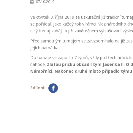
07.10.2019
Ve čtvrtek 3. října 2019 se uskutečnil již tradiční turn
se pořádal, jako každý rok v rámci Mezinárodního dne 
celý turnaj zahájil a při závěrečném vyhlašování výsl
Před samotným turnajem se zavzpomínalo na již zesn
jejich památka.
Do turnaje se zapojilo 7 týmů, vždy po třech hráčích. 
náhodě.
Zlatou příčku obsadil tým Jasénka II. O
Námořníci. Nakonec druhé místo připadlo týmu 
Sdílení: