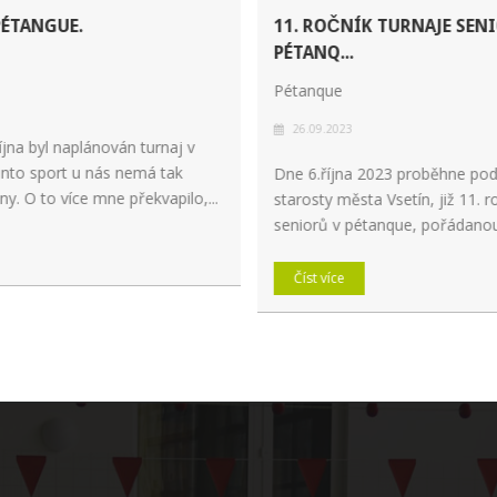
PÉTANGUE.
11. ROČNÍK TURNAJE SEN
PÉTANQ...
Pétanque
26.09.2023
íjna byl naplánován turnaj v
nto sport u nás nemá tak
Dne 6.října 2023 proběhne pod
y. O to více mne překvapilo,...
starosty města Vsetín, již 11. r
seniorů v pétanque, pořádanou 
Číst více