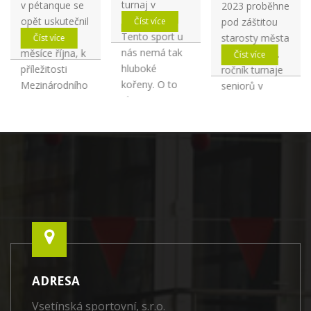
turnaj v
v pétanque se
2023 proběhne
Pétangue.
opět uskutečnil
pod záštitou
Číst více
Tento sport u
na začátku
starosty města
Číst více
nás nemá tak
měsíce října, k
Vsetín, již 11.
Číst více
hluboké
příležitosti
ročník turnaje
kořeny. O to
Mezinárodního
seniorů v
více mne
dne senio...
pétanque,
překvapilo,...
pořádanou
Vseti...
ADRESA
Vsetínská sportovní, s.r.o.