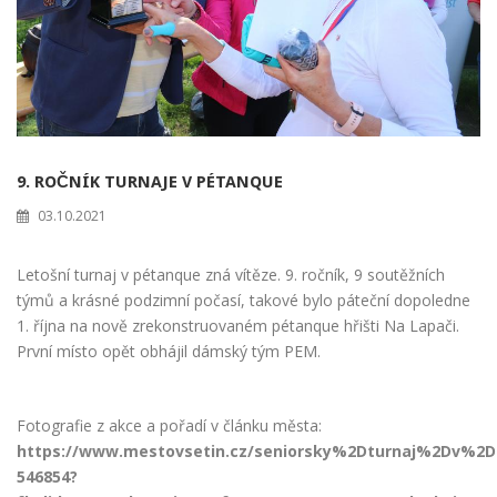
9. ROČNÍK TURNAJE V PÉTANQUE
03.10.2021
Letošní turnaj v pétanque zná vítěze. 9. ročník, 9 soutěžních
týmů a krásné podzimní počasí, takové bylo páteční dopoledne
1. října na nově zrekonstruovaném pétanque hřišti Na Lapači.
První místo opět obhájil dámský tým PEM.
Fotografie z akce a pořadí v článku města:
https://www.mestovsetin.cz/seniorsky%2Dturnaj%2Dv%
546854?