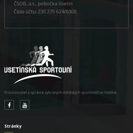
ČSOB, a.s., pobočka Vsetín
Číslo účtu: 230 275 624/0300
Provozovatel a správce vybraných městských sportovišť ve Vsetíně.
Stránky