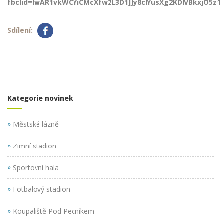
fbclid=IwAR1vkWCYiCMcXfw2L3D1JJy8cIYusXg2KDlVBkxjO5z
Sdílení:
Kategorie novinek
»
Městské lázně
»
Zimní stadion
»
Sportovní hala
»
Fotbalový stadion
»
Koupaliště Pod Pecníkem