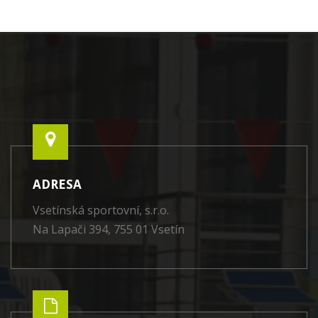
ADRESA
Vsetínská sportovní, s.r.o.
Na Lapači 394, 755 01 Vsetín