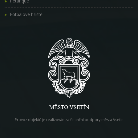
Pétanque
Fotbalové hřiště
Provoz objektů je realizován za finanční podpory města Vsetín