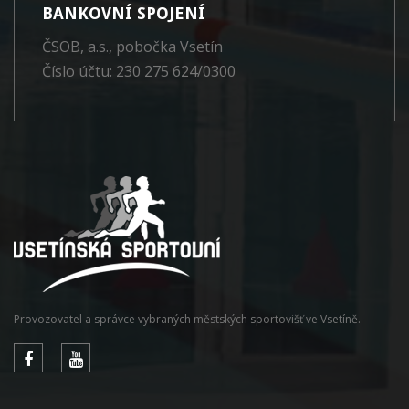
BANKOVNÍ SPOJENÍ
ČSOB, a.s., pobočka Vsetín
Číslo účtu: 230 275 624/0300
Provozovatel a správce vybraných městských sportovišť ve Vsetíně.