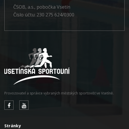
ČSOB, a.s., pobočka Vsetín
Číslo účtu: 230 275 624/0300
Provozovatel a správce vybraných městských sportovišť ve Vsetíně.
Stránky