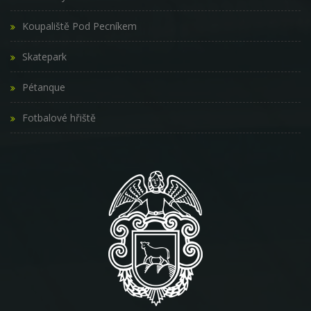
Koupaliště Pod Pecníkem
Skatepark
Pétanque
Fotbalové hřiště