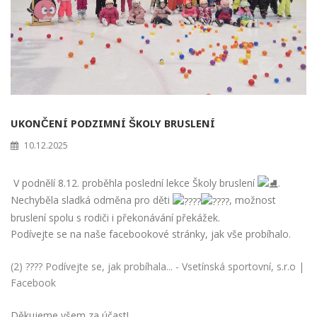
UKONČENÍ PODZIMNÍ ŠKOLY BRUSLENÍ
10.12.2025
V podnělí 8.12. proběhla poslední lekce Školy bruslení
.
Nechyběla sladká odměna pro děti
, možnost
bruslení spolu s rodiči i překonávání překážek.
Podívejte se na naše facebookové stránky, jak vše probíhalo.
(2) ???? Podívejte se, jak probíhala... - Vsetínská sportovní, s.r.o |
Facebook
Děkujeme všem za účast!