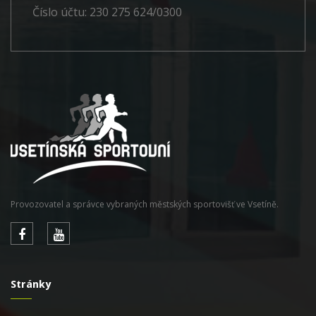
Číslo účtu: 230 275 624/0300
Provozovatel a správce vybraných městských sportovišť ve Vsetíně.
Stránky