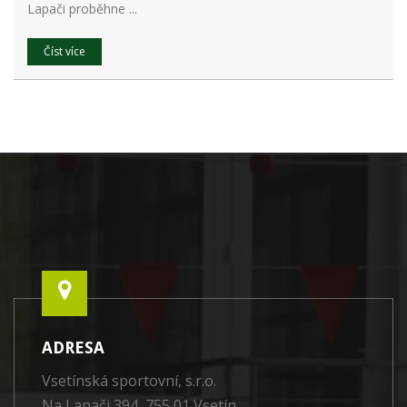
Lapači proběhne ...
Číst více
ADRESA
Vsetínská sportovní, s.r.o.
Na Lapači 394, 755 01 Vsetín