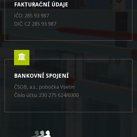
FAKTURAČNÍ ÚDAJE
IČO: 285 93 987
DIČ: CZ 285 93 987
BANKOVNÍ SPOJENÍ
ČSOB, a.s., pobočka Vsetín
Číslo účtu: 230 275 624/0300