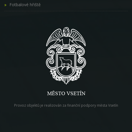
Fotbalové hřiště
Provoz objektů je realizován za finanční podpory města Vsetín