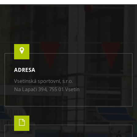
ADRESA
Vsetínská sportovní, s.r.o.
Na Lapači 394, 755 01 Vsetín